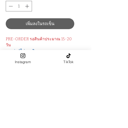
เพิ่มลงในรถเข็น
PRE-ORDER รอสินค้าประมาณ 15-20
วัน
อบาย่า *ไม่รวมฮิญาบ
มีซิปด้านหน้ายาว 9.5 นิ้ว (ตามภาพ
Instagram
TikTok
สุดท้าย)
มีกระเป๋าด้านขวา
ชุดมีซับใน
ผ้าผลิตจาก : (Super Black)
Polyester 100%
สัมผัสผ้า ​: นุ่ม เรียบลื่น
PRE-ORDER ปรับความยาวแขน
และยาวชุดฟรี (ระบุในช่อง "ตัดตาม
ขนาด")
ต้องการตัดตามไซส์ เลือก size : ตัด
ตามขนาด > ระบุขนาดในช่อง "ตัด