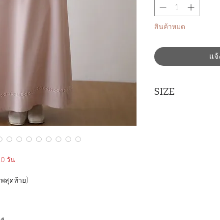
สินค้าหมด
แจ้
SIZE
Measurement : Inc
SIZE
BUST
S
34
0 วัน
M
36
าพสุดท้าย)
L
38