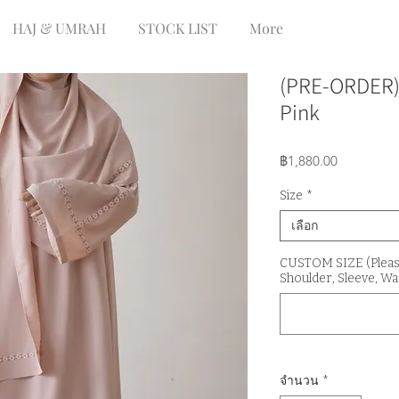
HAJ & UMRAH
STOCK LIST
More
(PRE-ORDER)
Pink
ราคา
฿1,880.00
Size
*
เลือก
CUSTOM SIZE (Please 
Shoulder, Sleeve, Wai
จำนวน
*