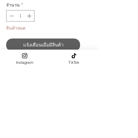
จำนวน
*
สินค้าหมด
แจ้งเตือนเมื่อมีสินค้า
PRE-ORDER รอสินค้าประมาณ 15 วัน
Instagram
TikTok
กระโปรง *ไม่รวมเสื้อ, ฮิญาบ
กระโปรง เอวเป็นยางสม็อคด้านหลัง
มีซับใน
ผ้าผลิตจาก : Polyester 100%
สัมผัสผ้า : หนาปานกลาง นุ่ม เรียบ
ลื่น
PRE-ORDER ปรับความยาวปรับฟรี
(ระบุในช่อง "ตัดตามขนาด")
ต้องการตัดตามไซส์ เลือก size : ตัด
ตามขนาด > ระบุขนาดในช่อง "ตัด
ตามขนาด"