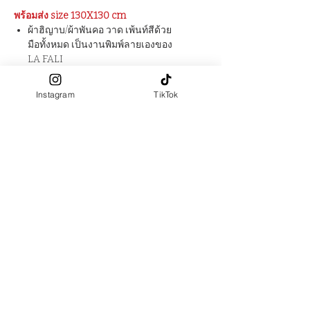
พร้อมส่ง size 130X130 cm
ผ้าฮิญาบ/ผ้าพันคอ วาด เพ้นท์สีด้วย
มือทั้งหมด เป็นงานพิมพ์ลายเองของ
LA FALI
ผ้าผลิตจาก : Polyester 100% เนื้อผ้า
แมท ไม่เงา ใส่แล้วสบาย หูไม่อื้อค่ะ
Instagram
TikTok
ขนาด : 115 x 115 cm •
ราคา 1480 THB [ มาพร้อมกับ
package กระเป๋าผ้าหูรูด พิมพ์ลาย
เดียวกับผ้าฮิญาบ ]
Botanical Poppies SQUARE HIJAB
/ SCARF Full Hand Painting with
water color technique. Self
pattern printed by LA FALITA SEE
Fabric : 100% Polyester [ wearing
comfortable Hijab ]
size : 115 x 115 cm • price : 1480
THB [ with printed drawstring bag
package ]