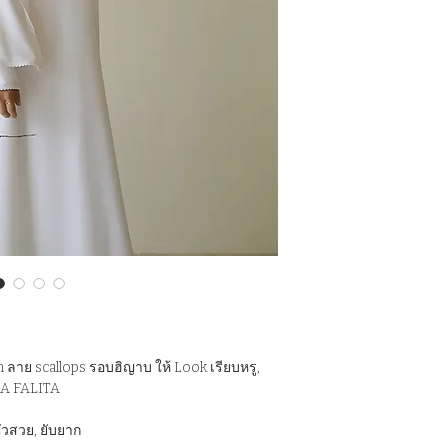
 ลาย scallops รอบฮิญาบ ให้ Look เรียบหรู,
LA FALITA
งตัวสวย, ยับยาก