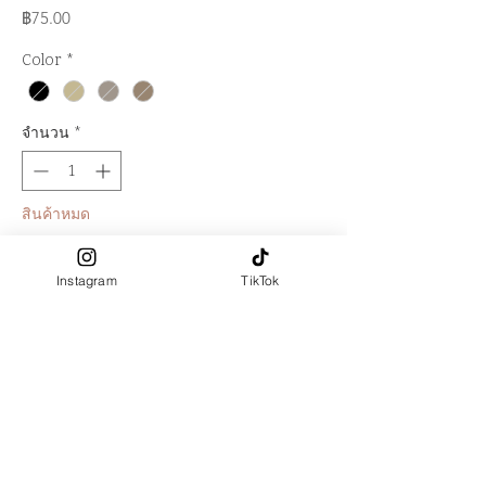
ราคา
฿75.00
Color
*
จำนวน
*
สินค้าหมด
แจ้งเตือนเมื่อมีสินค้า
Instagram
TikTok
**Logo LA FALITA
(เครื่องหมายการค้า) เป็นลายน้ำสินค้า
ไม่ใช่ลายปัก
ถุงเท้าข้อยาว ปลายข้อเท้าระบาย
ความยาวข้อถุงเท้า (ส้นเท้า - ปลาย
ถุงเท้า) : 6.5 นิ้ว