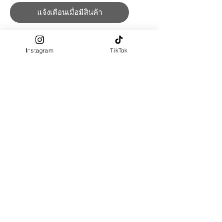
แจ้งเตือนเมื่อมีสินค้า
กระโปรงผ้ายืดพิมพ์ลาย Flowers
need time to bloom. งานวาดจาก
Instagram
TikTok
LA FALITA
เอวยาวสม็อค มีเชือกรูดสามารถปรับ
ไซส์ได้
ผ้าผลิตจาก : Premium Cotton
100% (ผ้ายืด)
เนื้อสัมผัสผ้า นิ่ม ใส่สบาย ความหนา
ปานกลาง ไม่บางใส
PRE-ORDER ความยาวปรับได้ (ระบุ
ในช่อง "ความยาว")
Size Chart
Measurement : Inch
SIZE
Waist
Hips
Length