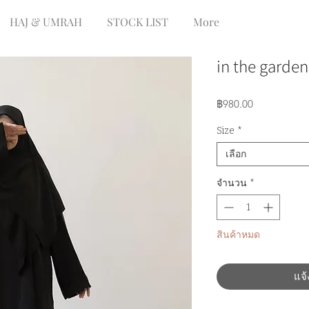
HAJ & UMRAH
STOCK LIST
More
in the garden
ราคา
฿980.00
Size
*
เลือก
จำนวน
*
สินค้าหมด
แจ้