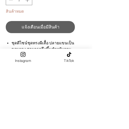
สินค้าหมด
แจ้งเตือนเมื่อมีสินค้า
ชุดดีไซน์ชุดทรงผีเสื้อ ปลายแขนเป็น
ขอบยาง สามารถดึงขึ้นสำหรับอาบ
น้ำละหมาดได้ และสวมใส่สำหรับ
Instagram
TikTok
ละหมาดได้อย่างเรียบร้อย
ชุดไม่มีซับใน
มีกระดุมด้านหลังชุด เพื่อความ
สะดวกในการสวมใส่
ผ้าผลิตจาก : Polyester 100%
สัมผัสผ้า นุ่มลื่น
ชุดราคาปกติ ปรับยาวชุดฟรี (ระบุ
ความยาว ในช่อง "ตัดตามขนาด")
ต้องการตัดตามไซส์ เลือก size : ตัด
ตามขนาด > ระบุขนาดในช่อง "ตัด
ตามขนาด" *PRE-ORDER รอทำ 7-
14 วัน