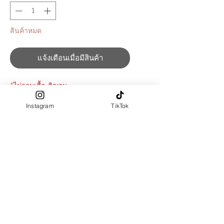
สินค้าหมด
แจ้งเตือนเมื่อมีสินค้า
*ไม่รวมเสื้อ, ฮิญาบ
กระโปรงดีไซน์พลีทด้านหน้า เพื่อให้
Instagram
TikTok
กระโปรงมี volume สวย
ความพิเศษคือ ชายกระโปรง ปัก LA
FA.
เอวยางสม็อคด้านหลัง
สัมผัสผ้า : ผ้าเป็น Layer 2 ชั้น, นุ่มฟู
ใส่สบาย
ผ้าผลิตจาก : ​Cotton 100%
PRE-ORDER ปรับความยาวปรับฟรี
(ระบุในช่อง "ตัดตามขนาด")
ต้องการตัดตามไซส์ เลือก size : ตัด
ตามขนาด > ระบุขนาดในช่อง "ตัด
ตามขนาด"