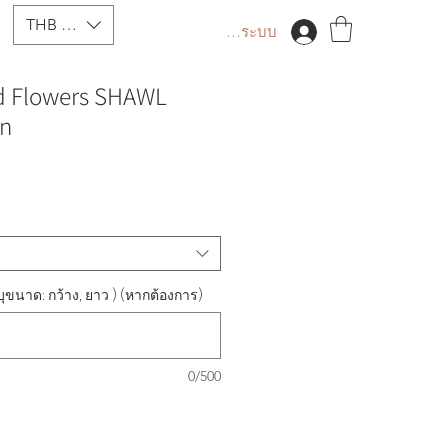
THB (฿)
เข้าสู่ระบบ
ld Flowers SHAWL
wn
าคา
าย
ด
ขนาด: กว้าง, ยาว ) (หากต้องการ)
0/500