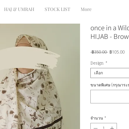
HAJ & UMRAH
STOCK LIST
More
once in a Wi
HIJAB - Bro
ราคา
ร
 ฿350.00 
฿105.00
ปกติ
ข
Design
*
ล
เลือก
ขนาดพิเศษ (กรุณาระบุ
จำนวน
*