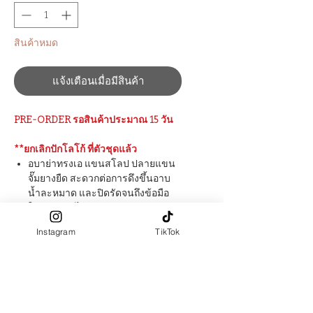
สินค้าหมด
แจ้งเตือนเมื่อมีสินค้า
PRE-ORDER รอสินค้าประมาณ​ 15
วัน
**ยกเลิกปักโลโก้ ที่ตัวชุดแล้ว
อบาย่าทรงเอ แขนสโลป ปลายแขน
จั๊มยางยืด สะดวกต่อการดึงขึ้นอาบ
น้ำละหมาด และปิดรัดจนถึงข้อมือ
ใส่ละหมาดได้เลย
มีกระเป๋า 2 ข้าง
Instagram
TikTok
ชุดไม่มีซับใน
ผ้าผลิตจาก : Polyester 100%
สัมผัสผ้า ​: นุ่ม เรียบลื่น, มีความทิ้งตัว,
ยับยาก
PRE-ORDER ปรับความยาวแขน
และยาวชุดฟรี (ระบุในช่อง "ตัดตาม