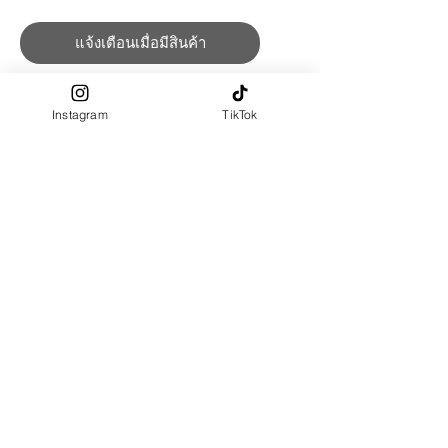
แจ้งเตือนเมื่อมีสินค้า
พร้อมส่ง ไซส์ M ทรงหน้าก๊กไก่ ไซส์อื่น
Instagram
TikTok
PRE-ORDER รอสินค้า 10-15 วัน
ฮิญาบสวมสำเร็จ ความยาวปิดมือ
ทรงหน้ามี 2 แบบ
(1) ทรง
หน้าเรียบ ไม่มีรอยเส้นด้ายเย็บ
(2) ทรงหน้า
กุ้กไก่ ​: มีรอยเส้นด้ายเย็บ
ผ้าผลิตจาก : Polyester 100%
สัมผัสผ้า : นุ่ม เรียบลื่น, ทิ้งตัวสวย, ยับ
ยาก
Size Chart
Measurement : Inch
SIZE
รอบ
ด้าน
ด้าน