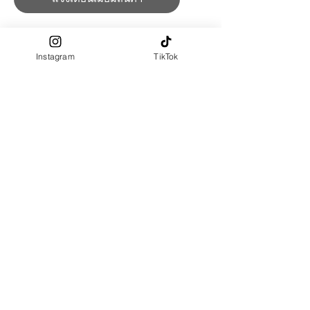
พร้อมส่ง size L หน้า 25 นิ้ว 130x130 cm
PRE-ORDER รอสินค้าประมาณ 15 วัน
Instagram
TikTok
ฮิญาบสวมสำเร็จ หน้าเป็นทรงเรียบ
ปักลายจุด
มีคาง มีเชือกผูกด้านใน
ความยาว size 120X120 , 130X130 ,
140X140 cm
ผ้าผลิตจาก : Rayon 80% , Polyester
20% ​​
สัมผัสผ้า : นุ่ม เรียบลื่น , เบาสบาย ,
ระบายกาอากาศได้ดี
Size Chart
Measurement : Inch
SIZE
รอบหน้า
S
23 - 24