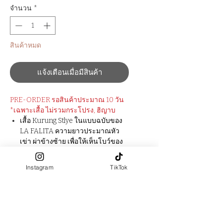
จำนวน
*
สินค้าหมด
แจ้งเตือนเมื่อมีสินค้า
PRE-ORDER รอสินค้าประมาณ​ 10 วัน
*เฉพาะเสื้อ ไม่รวมกระโปรง, ฮิญาบ
เสื้อ Kurung Stlye ในแบบฉบับของ
LA FALITA ความยาวประมาณหัว
เข่า ผ่าข้างซ้าย เพื่อให้เห็นโบว์ของ
กระโปรง
ตกแต่งริมผ้าด้วย Ribbon ลาย
Instagram
TikTok
scallops ทั้งตัว ให้ Look เรียบ
หรู, Luxury มีเอกลักษณ์ในแบบฉบับ
LA FALITA
มีกระดุมติด ที่ช่วงคอด้านหลัง
สำหรับสวมใส่