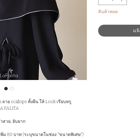
สินค้าหมด
แจ้
าย scallops ทั้งผืน ให้ Look เรียบหรู,
LA FALITA
งตัวสวย, ยับยาก
พิ่ม 80 บาท (ระบุขนาดในช่อง "ขนาดพิเศษ")