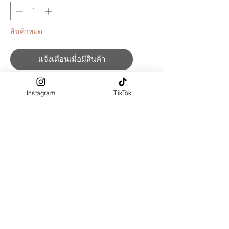
สินค้าหมด
แจ้งเตือนเมื่อมีสินค้า
*ไม่รวมเสื้อ, ฮิญาบ
Instagram
TikTok
กระโปรง ดีไซน์พลีทด้านหน้า เพื่อให้
กระโปรงมี volume สวย
เอวยางสม็อคด้านหลัง
กระโปรง มีซับใน ผ้าไม่ร้อน
ผ้าผลิตจาก : Polyester 100%
เนื้อสัมผัสผ้านุ่ม ลื่น ยับยาก
PRE-ORDER ปรับความยาวปรับ
ฟรี (ระบุในช่อง "ตัดตามขนาด")
ต้องการตัดตามไซส์ เลือก size : ตัด
ตามขนาด > ระบุขนาดในช่อง "ตัด
ตามขนาด"