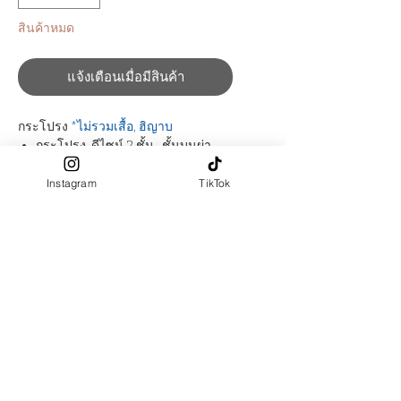
สินค้าหมด
แจ้งเตือนเมื่อมีสินค้า
กระโปรง
*ไม่รวมเสื้อ, ฮิญาบ
กระโปรง ดีไซน์ 2 ชั้น , ชั้นบนผ่า
ข้าง
เอวเป็นยางสม็อคด้านหลัง
Instagram
TikTok
ไม่มีซับใน
ปัก La Fa.
ผ้าผลิตจาก : Rayon 80% , Polyester
20% ​​
สัมผัสผ้า : นุ่ม เรียบลื่น , เบาสบาย ,
ระบายกาอากาศได้ดี
PRE-ORDER ปรับความยาวปรับฟรี
(ระบุในช่อง "ตัดตามขนาด")
ต้องการตัดตามไซส์ เลือก size : ตัด
ตามขนาด > ระบุขนาดในช่อง "ตัด
ตามขนาด"