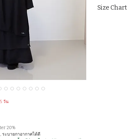
Size Chart
Measurement : Inc
SIZE
Bust
frees
46
ize
​*แบบอกจริง 32 นิ้ว ,
 วัน
er 20% ​​
าย , ระบายกาอากาศได้ดี