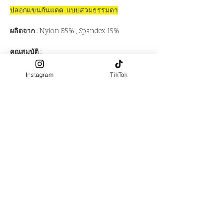
ปลอกแขนกันแดด แบบสวมธรรมดา
ผลิตจาก :
Nylon 85% , Spandex 15%
คุณสมบัติ :
UPF50+
UV Protection ปกป้องผิวจากรังสียูวี
Instagram
TikTok
เนื้อผ้าปรับอุณภูมิให้เย็นขึ้น Cool
Touch
Airism ระบายอากาศดี
size S
ขนาด : ข้อมือ กว้าง 16 cm ยืดได้
ถึง 20 cm
ต้นแขน กว้าง 20 cm ยืดได้ถึง 24 cm
นิ้ว, ยาว 48 cm
size L
ขนาด : ข้อมือ กว้าง 17 cm ยืดได้
ถึง 21 cm
ต้นแขน กว้าง 21 cm ยืดได้ถึง 25 cm นิ้ว,
ยาว 48 cm