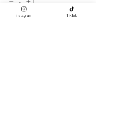
สินค้าหมด
Instagram
TikTok
แจ้งเตือนเมื่อมีสินค้า
ผลิตจาก : โพลีเอสเตอร์
เนื้อสัมผัส : นุ่มลื่น
พร้อมส่ง ขนาด : 170X65 cm
PRE ORDER (ประมาณ 3 วัน)
ขนาด180x75 cm
ขนาดพิเศษใหญ่กว่านี้ เพิ่ม 50
บาท (ระบุขนาดในช่อง "ขนาด
พิเศษ")